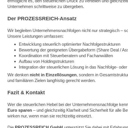
ermöglicht es, den steuerlichen Druck zu verteilen und gleichzeiti
Unternehmen schrittweise zu übergeben.
Der PROZESSREICH-Ansatz
Wir begleiten Unternehmensnachfolgen nicht nur strategisch – s
Unsere Leistungen umfassen:
Entwicklung steuerlich optimierter Nachfolgestrukturen
Bewertung der geeigneten Übergabeform (Share Deal / As
Koordination mit Steuerberatern und Fachanwälten
Aufbau von Holdingstrukturen
Integration der steuerlichen Lösung in das Nachfolge- oder
Wir denken
nicht in Einzellösungen
, sondern in Gesamtstruktu
und familiären Zielen langfristig gerecht werden.
Fazit & Kontakt
Wer die steuerlichen Hebel bei der Unternehmensnachfolge kenn
Euro sparen
– und gleichzeitig Klarheit und Sicherheit für alle B
wirken nur, wenn man sie rechtzeitig einsetzt.
Die
PROZESSREICH GmbH
unterstützt Sie dabei mit Erfahrung