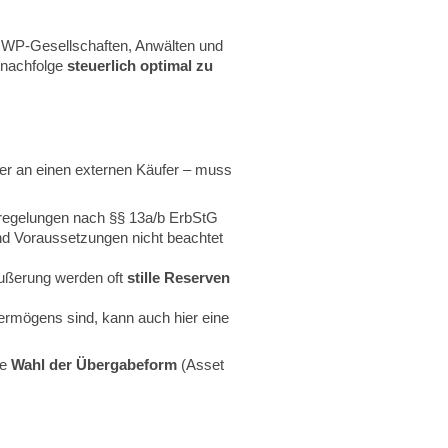
n WP-Gesellschaften, Anwälten und
snachfolge
steuerlich optimal zu
der an einen externen Käufer – muss
regelungen nach §§ 13a/b ErbStG
und Voraussetzungen nicht beachtet
ußerung werden oft
stille Reserven
ermögens sind, kann auch hier eine
ie
Wahl der Übergabeform
(Asset