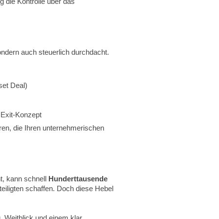
g die Kontrolle über das
ondern auch steuerlich durchdacht.
set Deal)
 Exit-Konzept
ren, die Ihren unternehmerischen
t, kann schnell
Hunderttausende
eteiligten schaffen. Doch diese Hebel
, Weitblick und einem klar